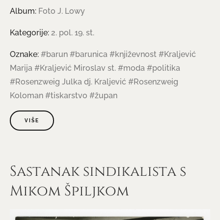
Album:
Foto J. Lowy
Kategorije:
2. pol. 19. st.
Oznake:
#barun
#barunica
#književnost
#Kraljević
Marija
#Kraljević Miroslav st.
#moda
#politika
#Rosenzweig Julka dj. Kraljević
#Rosenzweig
Koloman
#tiskarstvo
#župan
VIŠE
Sastanak sindikalista s
Mikom Špiljkom