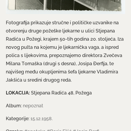
Fotografija prikazuje stručne i političke uzvanike na
otvorenju druge požeške ljekarne u ulici Stjepana
Radića u Požegi, krajem 50-tih godina 20. stoljeća. Iza
novog pulta na kojemu je ljekarnička vaga, a ispred
polica s lijekovima, prepoznajemo direktora Zvečeva
Milana Tomaška (drugi s desna), Josipa Đerfija, te
najvišeg među okupljenima šefa ljekarne Vladimira
Jakšića u sredini drugog reda.
LOKACIJA:
Stjepana Radića 48, Požega
Album:
nepoznat
Kategorije:
15.12.1958.