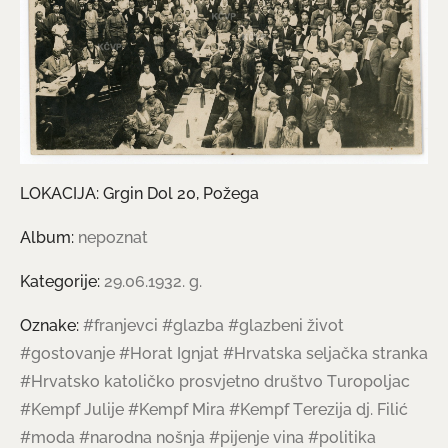
LOKACIJA: Grgin Dol 20, Požega
Album:
nepoznat
Kategorije:
29.06.1932. g.
Oznake:
#franjevci
#glazba
#glazbeni život
#gostovanje
#Horat Ignjat
#Hrvatska seljačka stranka
#Hrvatsko katoličko prosvjetno društvo Turopoljac
#Kempf Julije
#Kempf Mira
#Kempf Terezija dj. Filić
#moda
#narodna nošnja
#pijenje vina
#politika