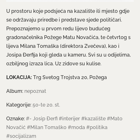
U prostoru koje podsjeća na kazalište ili mjesto gdje
se održavaju priredbe i predstave sjede političari.
Prepoznajemo u prvom redu lijevo budućeg
gradonačelnika Požege Matu Novačića, te četvrtog s
lijeva Milana Tomaška (direktora Zvečeva), kao i
Josipa Đerfija koji gleda u kameru. Svi su u odijelima,
ozbiljnog izraza lica. Uz zidove su kulise.
LOKACIJA:
Trg Svetog Trojstva 20, Požega
Album:
nepoznat
Kategorije:
50-te 20. st.
Oznake:
#- Josip Đerfi
#interijer
#kazalište
#Mato
Novačić
#Milan Tomaško
#moda
#politika
#socijalizam