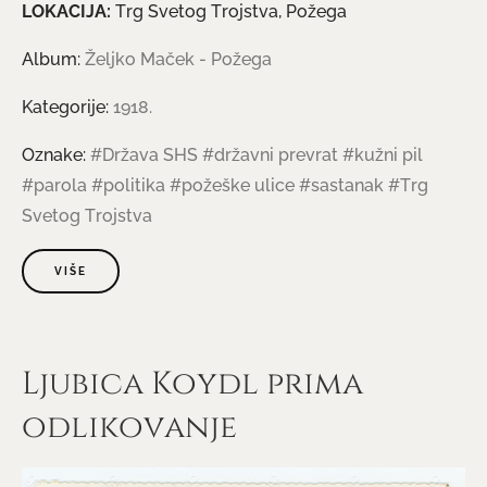
LOKACIJA:
Trg Svetog Trojstva, Požega
Album:
Željko Maček - Požega
Kategorije:
1918.
Oznake:
#Država SHS
#državni prevrat
#kužni pil
#parola
#politika
#požeške ulice
#sastanak
#Trg
Svetog Trojstva
VIŠE
Ljubica Koydl prima
odlikovanje