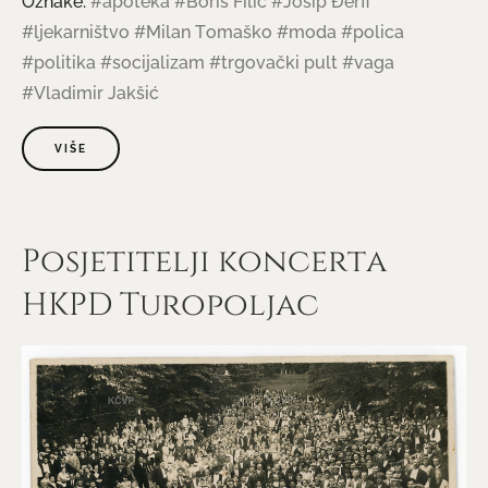
Oznake:
#apoteka
#Boris Filić
#Josip Đerfi
#ljekarništvo
#Milan Tomaško
#moda
#polica
#politika
#socijalizam
#trgovački pult
#vaga
#Vladimir Jakšić
VIŠE
Posjetitelji koncerta
HKPD Turopoljac