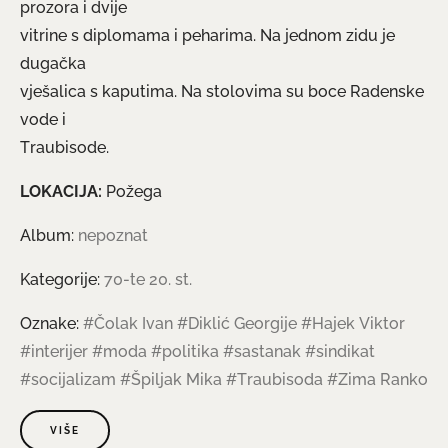
prozora i dvije
vitrine s diplomama i peharima. Na jednom zidu je
dugačka
vješalica s kaputima. Na stolovima su boce Radenske
vode i
Traubisode.
LOKACIJA:
Požega
Album:
nepoznat
Kategorije:
70-te 20. st.
Oznake:
#Čolak Ivan
#Diklić Georgije
#Hajek Viktor
#interijer
#moda
#politika
#sastanak
#sindikat
#socijalizam
#Špiljak Mika
#Traubisoda
#Zima Ranko
VIŠE