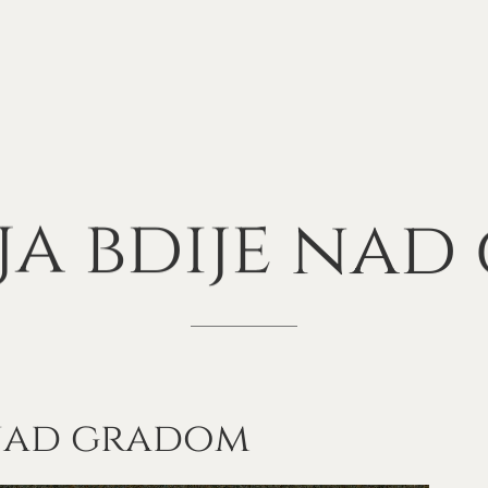
ja
bdije
nad
 nad gradom