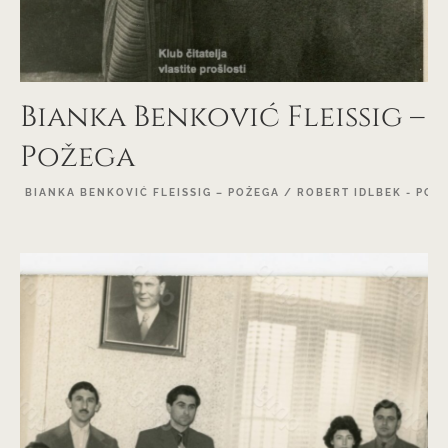
Bianka Benković Fleissig –
Požega
BIANKA BENKOVIĆ FLEISSIG – POŽEGA / ROBERT IDLBEK - POŽ
EXPLORE PROJECT