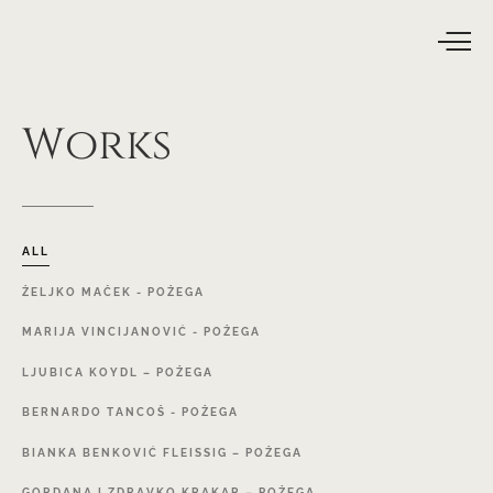
Works
ALL
ŽELJKO
MAČEK
-
POŽEGA
MARIJA
VINCIJANOVIĆ
-
POŽEGA
LJUBICA
KOYDL
–
POŽEGA
BERNARDO
TANCOŠ
-
POŽEGA
BIANKA
BENKOVIĆ
FLEISSIG
–
POŽEGA
GORDANA
I
ZDRAVKO
KRAKAR
–
POŽEGA