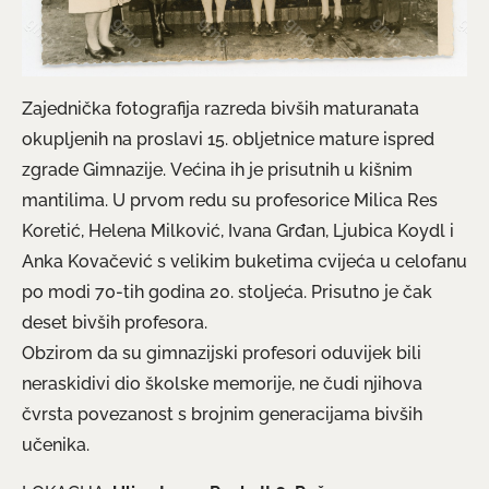
Zajednička fotografija razreda bivših maturanata
okupljenih na proslavi 15. obljetnice mature ispred
zgrade Gimnazije. Većina ih je prisutnih u kišnim
mantilima. U prvom redu su profesorice Milica Res
Koretić, Helena Milković, Ivana Grđan, Ljubica Koydl i
Anka Kovačević s velikim buketima cvijeća u celofanu
po modi 70-tih godina 20. stoljeća. Prisutno je čak
deset bivših profesora.
Obzirom da su gimnazijski profesori oduvijek bili
neraskidivi dio školske memorije, ne čudi njihova
čvrsta povezanost s brojnim generacijama bivših
učenika.