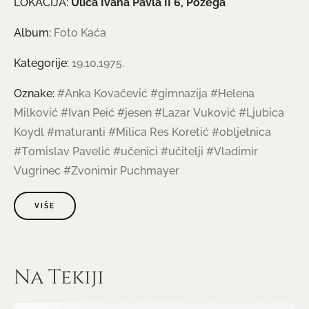
LOKACIJA:
Ulica Ivana Pavla II 6, Požega
Album:
Foto Kaća
Kategorije:
19.10.1975.
Oznake:
#Anka Kovačević
#gimnazija
#Helena
Milković
#Ivan Peić
#jesen
#Lazar Vuković
#Ljubica
Koydl
#maturanti
#Milica Res Koretić
#obljetnica
#Tomislav Pavelić
#učenici
#učitelji
#Vladimir
Vugrinec
#Zvonimir Puchmayer
VIŠE
Na Tekiji