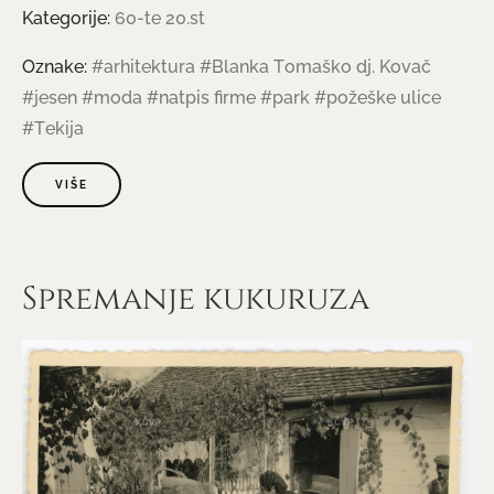
Kategorije:
60-te 20.st
Oznake:
#arhitektura
#Blanka Tomaško dj. Kovač
#jesen
#moda
#natpis firme
#park
#požeške ulice
#Tekija
VIŠE
Spremanje kukuruza