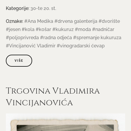
Kategorije:
30-te 20. st.
Oznake:
#Ana Medika
#drvena galenterija
#dvorište
#jesen
#kola
#košar
#kukuruz
#moda
#nadničar
#poljoprivreda
#radna odjeća
#spremanje kukuruza
#Vincijanović Vladimir
#vinogradarski ćevap
VIŠE
Trgovina Vladimira
Vincijanovića