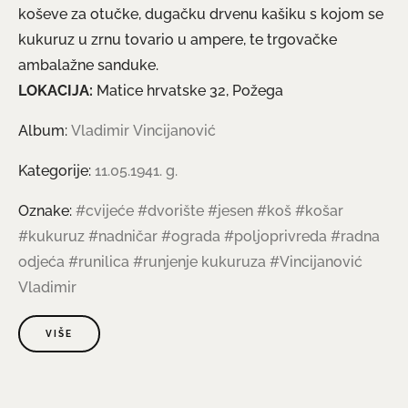
koševe za otučke, dugačku drvenu kašiku s kojom se
kukuruz u zrnu tovario u ampere, te trgovačke
ambalažne sanduke.
LOKACIJA:
Matice hrvatske 32, Požega
Album:
Vladimir Vincijanović
Kategorije:
11.05.1941. g.
Oznake:
#cvijeće
#dvorište
#jesen
#koš
#košar
#kukuruz
#nadničar
#ograda
#poljoprivreda
#radna
odjeća
#runilica
#runjenje kukuruza
#Vincijanović
Vladimir
VIŠE