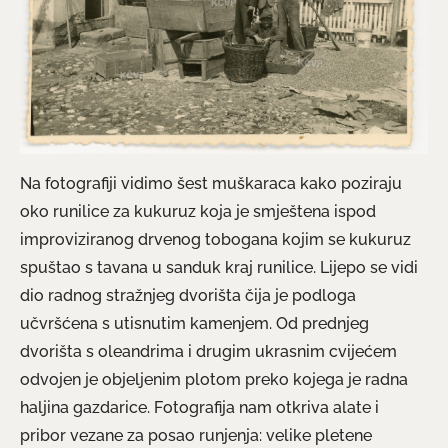
Na fotografiji vidimo šest muškaraca kako poziraju
oko runilice za kukuruz koja je smještena ispod
improviziranog drvenog tobogana kojim se kukuruz
spuštao s tavana u sanduk kraj runilice. Lijepo se vidi
dio radnog stražnjeg dvorišta čija je podloga
učvršćena s utisnutim kamenjem. Od prednjeg
dvorišta s oleandrima i drugim ukrasnim cvijećem
odvojen je objeljenim plotom preko kojega je radna
haljina gazdarice. Fotografija nam otkriva alate i
pribor vezane za posao runjenja: velike pletene