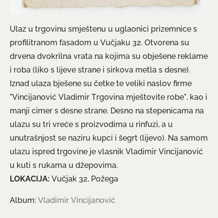
Ulaz u trgovinu smještenu u uglaonici prizemnice s
profilitranom fasadom u Vučjaku 32. Otvorena su
drvena dvokrilna vrata na kojima su obješene reklame
i roba (liko s lijeve strane i sirkova metla s desne).
Iznad ulaza bješene su četke te veliki naslov firme
"Vincijanović Vladimir Trgovina mještovite robe", kao i
manji cimer s desne strane. Desno na stepenicama na
ulazu su tri vreće s proizvodima u rinfuzi, a u
unutrašnjost se naziru kupci i šegrt (lijevo). Na samom
ulazu ispred trgovine je vlasnik Vladimir Vincijanović
u kuti s rukama u džepovima.
LOKACIJA:
Vučjak 32, Požega
Album:
Vladimir Vincijanović