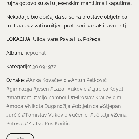
rujna gotovo su svi u jesenskim mantilima i kaputima.
Nekada je bio običaj da su se na proslave obljetnica
matura pozivali omiljeni profesori pa čak i ravnatelj.
LOKACIJA:
Ulica Ivana Pavla II 6, Požega
Album:
nepoznat
Kategorije:
30.09.1972.
Oznake:
#Anka Kovačević
#Antun Petković
#gimnazija
#jesen
#Lazar Vuković
#Ljubica Koydl
#maturanti
#Mijo Zambelli
#Miroslav Kraljević ml.
#moda
#Nikola Dugandžija
#obljetnica
#Stjepan
Jurčić
#Tomislav Vuković
#učenici
#učitelji
#Zeina
Petošić
#Zlatko Res Koritić