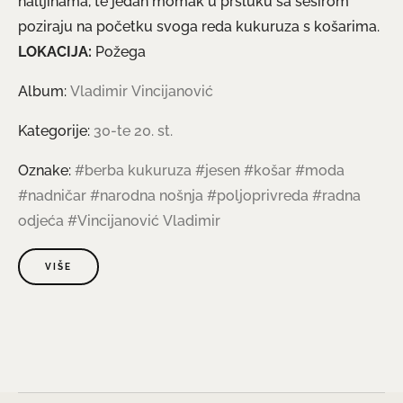
halljinama, te jedan momak u prsluku sa šeširom
poziraju na početku svoga reda kukuruza s košarima.
LOKACIJA:
Požega
Album:
Vladimir Vincijanović
Kategorije:
30-te 20. st.
Oznake:
#berba kukuruza
#jesen
#košar
#moda
#nadničar
#narodna nošnja
#poljoprivreda
#radna
odjeća
#Vincijanović Vladimir
VIŠE