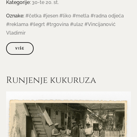
Kategorije:
30-te 20. st.
Oznake:
#četka
#jesen
#liko
#metla
#radna odjeća
#reklama
#šegrt
#trgovina
#ulaz
#Vincijanović
Vladimir
VIŠE
Runjenje kukuruza