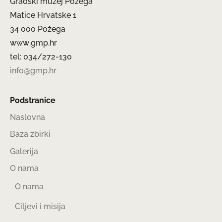
Gradski muzej Požega
Matice Hrvatske 1
34 000 Požega
www.gmp.hr
tel: 034/272-130
info@gmp.hr
Podstranice
Naslovna
Baza zbirki
Galerija
O nama
O nama
Ciljevi i misija