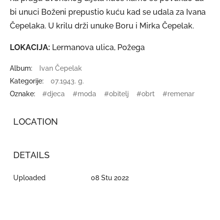
bi unuci Boženi prepustio kuću kad se udala za Ivana
Čepelaka. U krilu drži unuke Boru i Mirka Čepelak.
LOKACIJA:
Lermanova ulica, Požega
Album:
Ivan Čepelak
Kategorije:
07.1943. g.
Oznake:
#djeca
#moda
#obitelj
#obrt
#remenar
LOCATION
DETAILS
Uploaded
08 Stu 2022