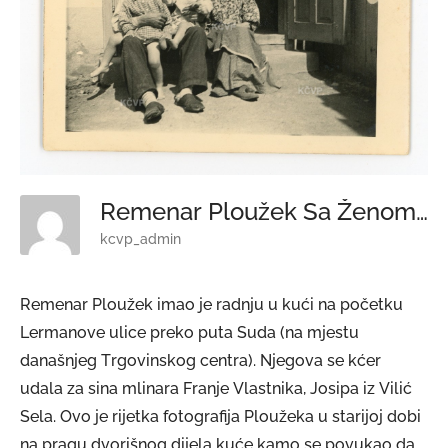
Remenar Ploužek Sa Ženom I Praunucima
kcvp_admin
Remenar Ploužek imao je radnju u kući na početku
Lermanove ulice preko puta Suda (na mjestu
današnjeg Trgovinskog centra). Njegova se kćer
udala za sina mlinara Franje Vlastnika, Josipa iz Vilić
Sela. Ovo je rijetka fotografija Ploužeka u starijoj dobi
na pragu dvorišnog dijela kuće kamo se povukao da