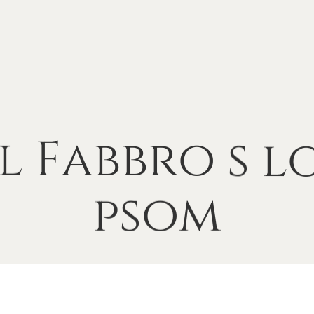
l
Fabbro
s
l
psom