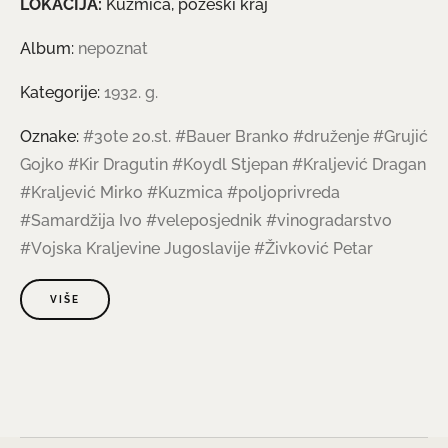
LOKACIJA:
Kuzmica, požeški kraj
Album:
nepoznat
Kategorije:
1932. g.
Oznake:
#30te 20.st.
#Bauer Branko
#druženje
#Grujić
Gojko
#Kir Dragutin
#Koydl Stjepan
#Kraljević Dragan
#Kraljević Mirko
#Kuzmica
#poljoprivreda
#Samardžija Ivo
#veleposjednik
#vinogradarstvo
#Vojska Kraljevine Jugoslavije
#Živković Petar
VIŠE