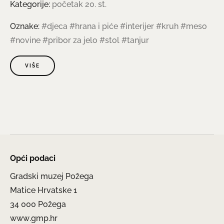
Kategorije:
početak 20. st.
Oznake:
#djeca
#hrana i piće
#interijer
#kruh
#meso
#novine
#pribor za jelo
#stol
#tanjur
VIŠE
Opći podaci
Gradski muzej Požega
Matice Hrvatske 1
34 000 Požega
www.gmp.hr