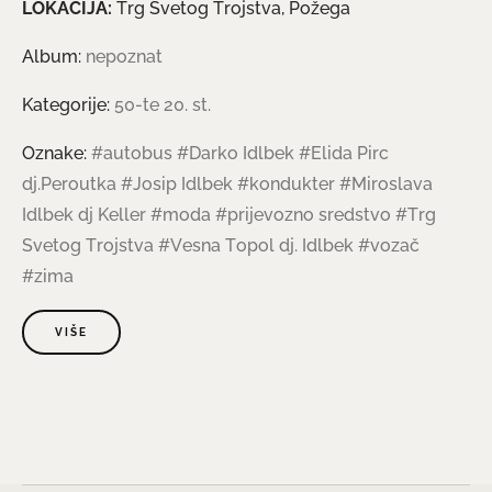
LOKACIJA:
Trg Svetog Trojstva, Požega
Album:
nepoznat
Kategorije:
50-te 20. st.
Oznake:
#autobus
#Darko Idlbek
#Elida Pirc
dj.Peroutka
#Josip Idlbek
#kondukter
#Miroslava
Idlbek dj Keller
#moda
#prijevozno sredstvo
#Trg
Svetog Trojstva
#Vesna Topol dj. Idlbek
#vozač
#zima
VIŠE