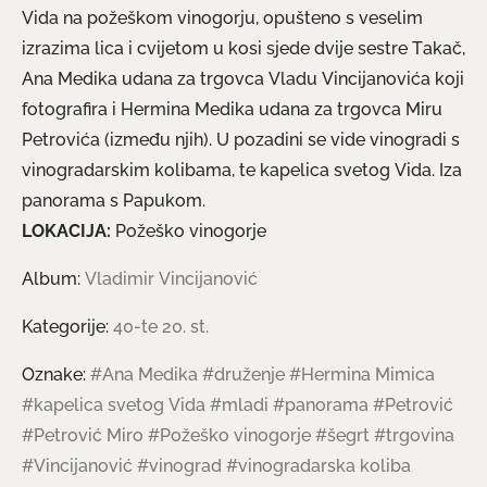
Vida na požeškom vinogorju, opušteno s veselim
izrazima lica i cvijetom u kosi sjede dvije sestre Takač,
Ana Medika udana za trgovca Vladu Vincijanovića koji
fotografira i Hermina Medika udana za trgovca Miru
Petrovića (između njih). U pozadini se vide vinogradi s
vinogradarskim kolibama, te kapelica svetog Vida. Iza
panorama s Papukom.
LOKACIJA:
Požeško vinogorje
Album:
Vladimir Vincijanović
Kategorije:
40-te 20. st.
Oznake:
#Ana Medika
#druženje
#Hermina Mimica
#kapelica svetog Vida
#mladi
#panorama
#Petrović
#Petrović Miro
#Požeško vinogorje
#šegrt
#trgovina
#Vincijanović
#vinograd
#vinogradarska koliba