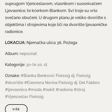
suprugom Vjenceslavom, vlasnikom i suosnivačem
Ljevaonice, te kćerkom Biankom. Svi troje su vrlo
svečano obučeni. U drugom planu je veliko dvorište s
objektima i strojevima koje liči na dvorište ljevaoničke
radionice.
LOKACIJA:
Njemačka ulica 36, Požega
Album:
nepoznat
Kategorije:
30-te 20. st.
Oznake:
#Bianka Benković Fleissig dj. Fleissig
#dvorište
#Eleonora Norina Fleissig dj. Del Fabbro
#ljevaonica
#moda
#nakit
#radiona
#stroj
#Vjenceslav Fleissig
VIŠE