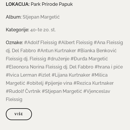
LOKACIJA:
Park Prirode Papuk
Album:
Stjepan Margetić
Kategorije:
40-te 20. st.
Oznake:
#Adolf Fleissig
#Albert Fleissig
#Ana Fleissig
dj. Del Fabbro
#Antun Kurtnaker
#Bianka Benković
Fleissig dj. Fleissig
#druženje
#Đurđa Margetić
#Eleonora Norina Fleissig dj. Del Fabbro
#hrana i piće
#Ivica Lerman
#izlet
#Lijana Kurtnaker
#Milica
Margetić
#obitelj
#pijenje vina
#Rezica Kurtnaker
#Rudolf Čvrtnik
#Stjepan Margetić
#Vjenceslav
Fleissig
VIŠE