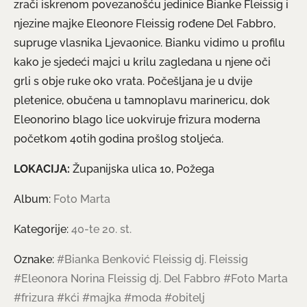
zrači iskrenom povezanošću jedinice Bianke Fleissig i
njezine majke Eleonore Fleissig rođene Del Fabbro,
supruge vlasnika Ljevaonice. Bianku vidimo u profilu
kako je sjedeći majci u krilu zagledana u njene oči
grli s obje ruke oko vrata. Počešljana je u dvije
pletenice, obučena u tamnoplavu marinericu, dok
Eleonorino blago lice uokviruje frizura moderna
početkom 40tih godina prošlog stoljeća.
LOKACIJA:
Županijska ulica 10, Požega
Album:
Foto Marta
Kategorije:
40-te 20. st.
Oznake:
#Bianka Benković Fleissig dj. Fleissig
#Eleonora Norina Fleissig dj. Del Fabbro
#Foto Marta
#frizura
#kći
#majka
#moda
#obitelj