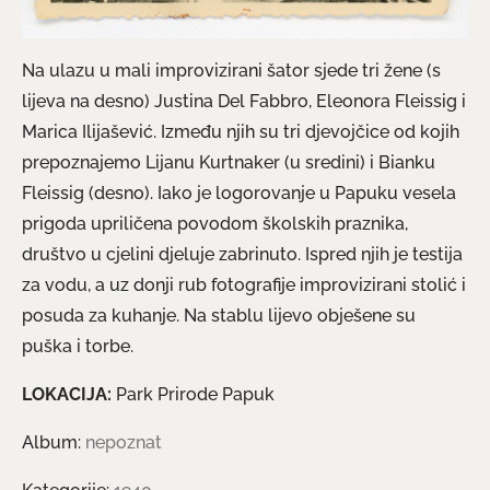
Na ulazu u mali improvizirani šator sjede tri žene (s
lijeva na desno) Justina Del Fabbro, Eleonora Fleissig i
Marica Ilijašević. Između njih su tri djevojčice od kojih
prepoznajemo Lijanu Kurtnaker (u sredini) i Bianku
Fleissig (desno). Iako je logorovanje u Papuku vesela
prigoda upriličena povodom školskih praznika,
društvo u cjelini djeluje zabrinuto. Ispred njih je testija
za vodu, a uz donji rub fotografije improvizirani stolić i
posuda za kuhanje. Na stablu lijevo obješene su
puška i torbe.
LOKACIJA:
Park Prirode Papuk
Album:
nepoznat