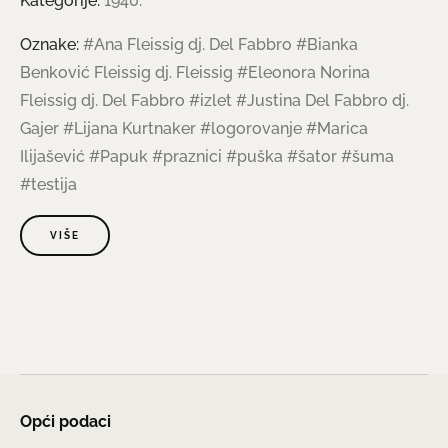
Kategorije:
1940.
Oznake:
#Ana Fleissig dj. Del Fabbro
#Bianka
Benković Fleissig dj. Fleissig
#Eleonora Norina
Fleissig dj. Del Fabbro
#izlet
#Justina Del Fabbro dj.
Gajer
#Lijana Kurtnaker
#logorovanje
#Marica
Ilijašević
#Papuk
#praznici
#puška
#šator
#šuma
#testija
VIŠE
Opći podaci