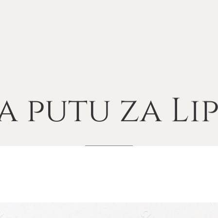
a
putu
za
Li