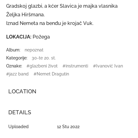
Gradskoj glazbi, a kćer Slavica je majka vlasnika
Željka Hiršmana.
Iznad Nemeta na benđu je krojač Vuk.
LOKACIJA:
Požega
Album:
nepoznat
Kategorije:
30-te 20. st.
Oznake:
#glazbeni život
#instrumenti
#Ivanović Ivan
#jazz band
#Nemet Dragutin
LOCATION
DETAILS
Uploaded
12 Stu 2022