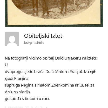
Obiteljski Izlet
kcvp_admin
Na fotografiji vidimo obitelj Duić u fijakeru na izletu.
U
dvopregu sjede braća Duić (Antun i Franjo). Iza njih
sjedi Franjina
supruga Regina s malom Zdenkom na krilu, te iza
Antuna starija
gospođa s bocom u ruci.