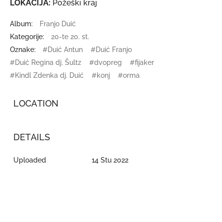
LOKACIJA:
Požeški kraj
Album:
Franjo Duić
Kategorije:
20-te 20. st.
Oznake:
#Duić Antun
#Duić Franjo
#Duić Regina dj. Šultz
#dvopreg
#fijaker
#Kindl Zdenka dj. Duić
#konj
#orma
LOCATION
DETAILS
Uploaded
14 Stu 2022