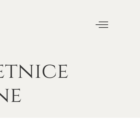
etnice
ne