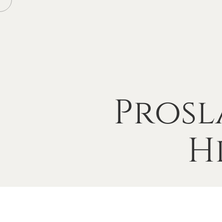
Prosl
H