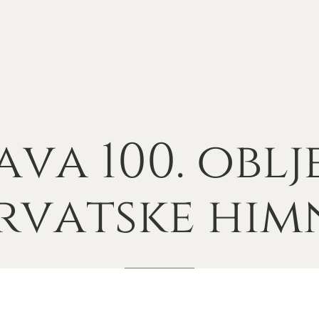
ava
100.
oblj
rvatske
him