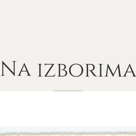
Na
izborim