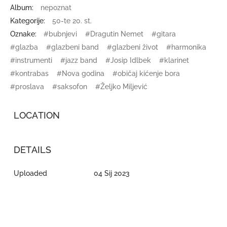
Album:
nepoznat
Kategorije:
50-te 20. st.
Oznake:
#bubnjevi
#Dragutin Nemet
#gitara
#glazba
#glazbeni band
#glazbeni život
#harmonika
#instrumenti
#jazz band
#Josip Idlbek
#klarinet
#kontrabas
#Nova godina
#običaj kićenje bora
#proslava
#saksofon
#Željko Miljević
LOCATION
DETAILS
Uploaded
04 Sij 2023