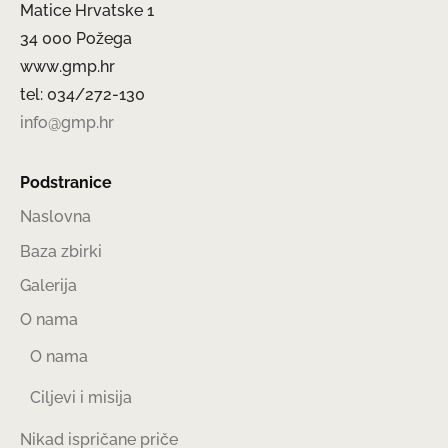
Matice Hrvatske 1
34 000 Požega
www.gmp.hr
tel: 034/272-130
info@gmp.hr
Podstranice
Naslovna
Baza zbirki
Galerija
O nama
O nama
Ciljevi i misija
Nikad ispričane priče