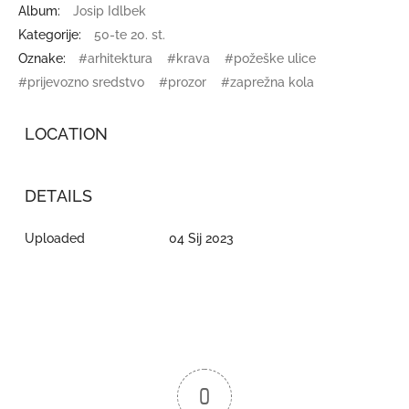
Album:
Josip Idlbek
Kategorije:
50-te 20. st.
Oznake:
#arhitektura
#krava
#požeške ulice
#prijevozno sredstvo
#prozor
#zaprežna kola
LOCATION
DETAILS
Uploaded
04 Sij 2023
0