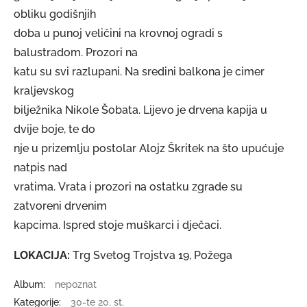
obliku godišnjih
doba u punoj veličini na krovnoj ogradi s
balustradom. Prozori na
katu su svi razlupani. Na sredini balkona je cimer
kraljevskog
bilježnika Nikole Šobata. Lijevo je drvena kapija u
dvije boje, te do
nje u prizemlju postolar Alojz Škritek na što upućuje
natpis nad
vratima. Vrata i prozori na ostatku zgrade su
zatvoreni drvenim
kapcima. Ispred stoje muškarci i dječaci.
LOKACIJA:
Trg Svetog Trojstva 19, Požega
Album:
nepoznat
Kategorije:
30-te 20. st.