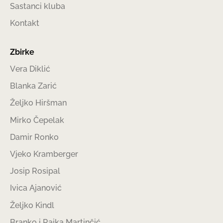
Sastanci kluba
Kontakt
Zbirke
Vera Diklić
Blanka Zarić
Željko Hiršman
Mirko Čepelak
Damir Ronko
Vjeko Kramberger
Josip Rosipal
Ivica Ajanović
Željko Kindl
Branko i Rajka Martinčić