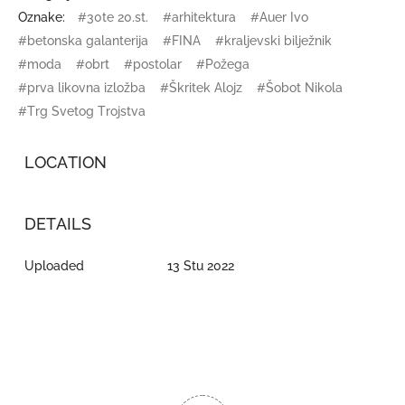
Oznake:
#30te 20.st.
#arhitektura
#Auer Ivo
#betonska galanterija
#FINA
#kraljevski bilježnik
#moda
#obrt
#postolar
#Požega
#prva likovna izložba
#Škritek Alojz
#Šobot Nikola
#Trg Svetog Trojstva
LOCATION
DETAILS
Uploaded
13 Stu 2022