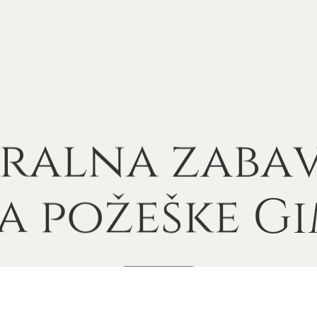
ralna
zaba
a
požeške
Gi