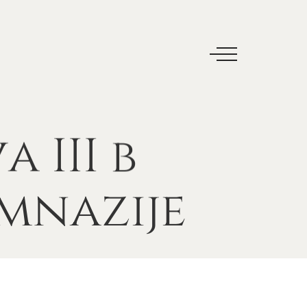
va
III
b
mnazije