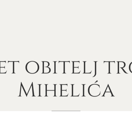
et
obitelj
tr
Mihelića