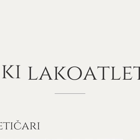
ki
lakoatle
etičari