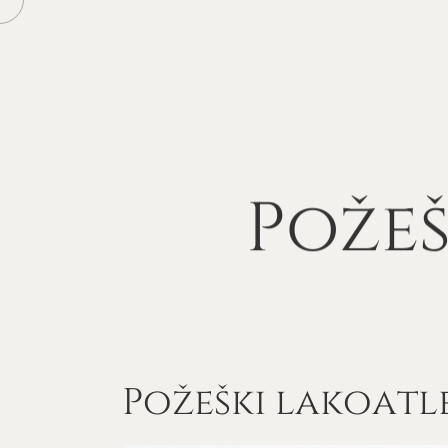
Požeš
Požeški lakoatl